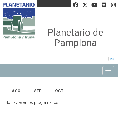
Facebook
Twiiter
Youtu
Fli
Planetario de
Pamplona
es
|
eu
Toggle
AGO
SEP
OCT
No hay eventos programados.