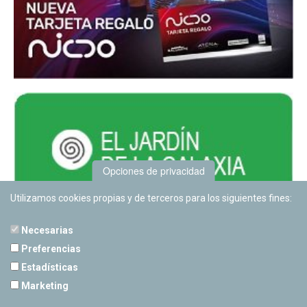
Opciones de privacidad
Utilizamos cookies propias y de terceros para los siguientes fines:
Necesarias
Preferencias
Estadísticas
PLANETARIO DE PAMPLONA
Marketing
Calle Sancho RamÃ­rez, s/n
31008 Pamplona, Navarra