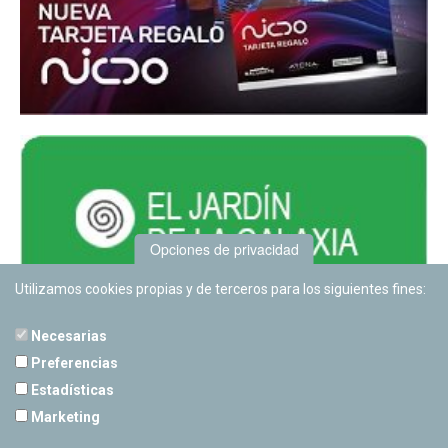
Opciones de privacidad
Utilizamos cookies propias y de terceros para los siguientes fines:
Necesarias
Preferencias
Estadísticas
PLANETARIO DE PAMPLONA
Marketing
Calle Sancho RamÃ­rez, s/n
31008 Pamplona, Navarra