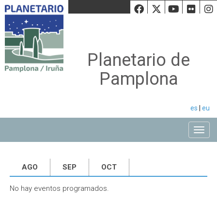
Facebook
Twiiter
Youtu
Fli
Planetario de
Pamplona
es
|
eu
Toggle
AGO
SEP
OCT
No hay eventos programados.