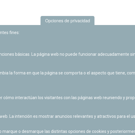
Opciones de privacidad
ntes fines:
unciones básicas. La página web no puede funcionar adecuadamente sin
Las actividades de divulgación y educación científica de Planetario
de Pamplona cuentan con el impulso de la Fundación "la Caixa".
ia la forma en que la página se comporta o el aspecto que tiene, como 
r cómo interactúan los visitantes con las páginas web reuniendo y pr
 web. La intención es mostrar anuncios relevantes y atractivos para el us
po marque o desmarque las distintas opciones de cookies y posteriormen