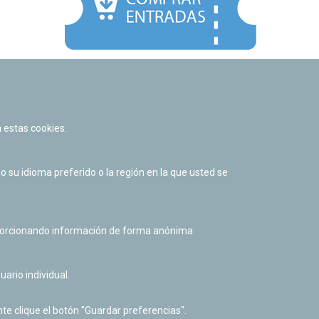
Facebook
Twitter
Youtube
Flickr
Instagr
 estas cookies.
Política de privacidad y Aviso legal
Política de cookies
su idioma preferido o la región en la que usted se
Derecho de acceso a información pública
Accesibilidad
oporcionando información de forma anónima.
uario individual.
te clique el botón "Guardar preferencias".