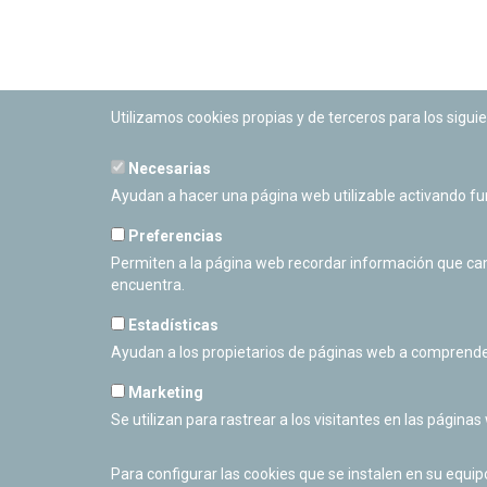
Utilizamos cookies propias y de terceros para los siguie
Necesarias
PLANETARIO DE PAMPLONA
Ayudan a hacer una página web utilizable activando f
Calle Sancho RamÃ­rez, s/n
31008 Pamplona, Navarra
Preferencias
Cerrado Temporalmente
Permiten a la página web recordar información que camb
encuentra.
Estadísticas
Ayudan a los propietarios de páginas web a comprende
Marketing
Se utilizan para rastrear a los visitantes en las páginas
Para configurar las cookies que se instalen en su equi