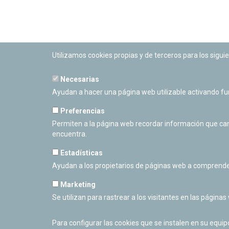
Utilizamos cookies propias y de terceros para los siguie
Necesarias
PLANETARIO DE PAMPLONA
Ayudan a hacer una página web utilizable activando f
Calle Sancho RamÃ­rez, s/n
31008 Pamplona, Navarra
Preferencias
Cerrado Temporalmente
Permiten a la página web recordar información que camb
encuentra.
Estadísticas
Ayudan a los propietarios de páginas web a comprende
Marketing
Se utilizan para rastrear a los visitantes en las páginas
Para configurar las cookies que se instalen en su equi