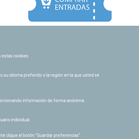
Facebook
Twitter
Youtube
Flickr
Instagr
 estas cookies.
Política de privacidad y Aviso legal
Política de cookies
su idioma preferido o la región en la que usted se
Derecho de acceso a información pública
Accesibilidad
oporcionando información de forma anónima.
uario individual.
te clique el botón "Guardar preferencias".