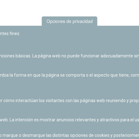
Opciones de privacidad
ntes fines:
unciones básicas. La página web no puede funcionar adecuadamente sin
Las actividades de divulgación y educación científica de Planetario
de Pamplona cuentan con el impulso de la Fundación "la Caixa".
ia la forma en que la página se comporta o el aspecto que tiene, como 
r cómo interactúan los visitantes con las páginas web reuniendo y pr
 web. La intención es mostrar anuncios relevantes y atractivos para el us
po marque o desmarque las distintas opciones de cookies y posteriormen