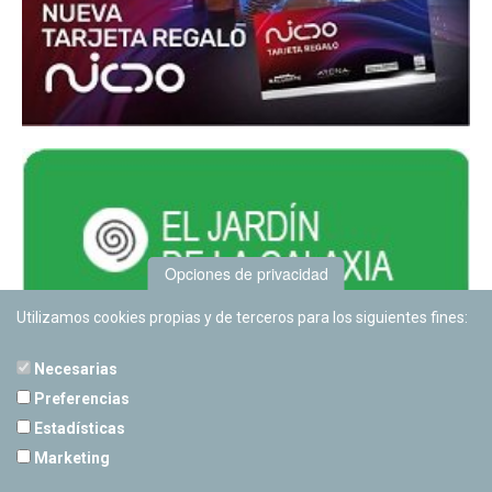
Opciones de privacidad
Utilizamos cookies propias y de terceros para los siguientes fines:
Necesarias
Preferencias
Estadísticas
PLANETARIO DE PAMPLONA
Marketing
Calle Sancho RamÃ­rez, s/n
31008 Pamplona, Navarra