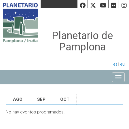
Facebook
Twiiter
Youtu
Fli
Planetario de
Pamplona
es
|
eu
Toggle
AGO
SEP
OCT
No hay eventos programados.