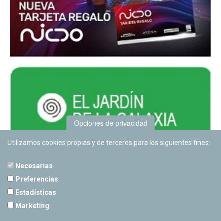
Opciones de privacidad
Utilizamos cookies propias y de terceros para los siguientes fines:
Necesarias
Preferencias
Estadísticas
PLANETARIO DE PAMPLONA
Marketing
Calle Sancho RamÃ­rez, s/n
31008 Pamplona, Navarra