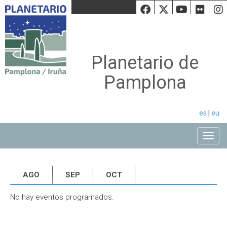
Facebook
Twiiter
Youtu
Fli
Planetario de
Pamplona
es
|
eu
Toggle
AGO
SEP
OCT
No hay eventos programados.