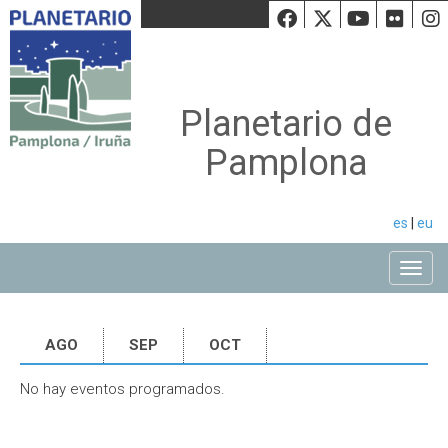
Facebook
Twiiter
Youtu
Fli
Planetario de
Pamplona
es
|
eu
Toggle
AGO
SEP
OCT
No hay eventos programados.