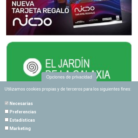
Opciones de privacidad
Utilizamos cookies propias y de terceros para los siguientes fines:
Necesarias
Preferencias
Estadísticas
PLANETARIO DE PAMPLONA
Marketing
Calle Sancho RamÃ­rez, s/n
31008 Pamplona, Navarra