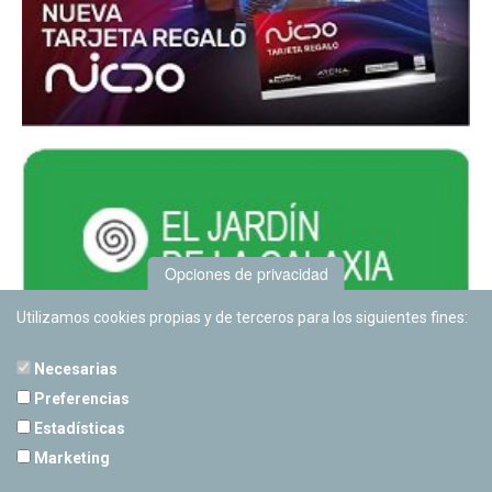
Opciones de privacidad
Utilizamos cookies propias y de terceros para los siguientes fines:
Necesarias
Preferencias
Estadísticas
PLANETARIO DE PAMPLONA
Marketing
Calle Sancho RamÃ­rez, s/n
31008 Pamplona, Navarra