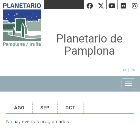
Facebook
Twiiter
Youtu
Fli
Planetario de
Pamplona
es
|
eu
Toggle
AGO
SEP
OCT
No hay eventos programados.