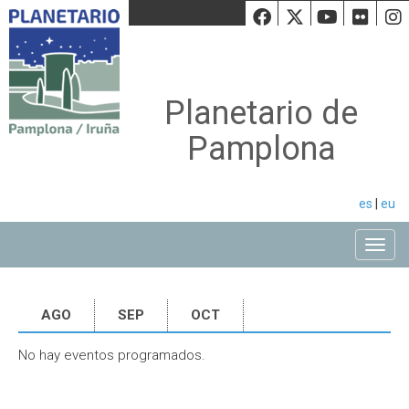
Facebook
Twiiter
Youtu
Fli
Planetario de
Pamplona
es
|
eu
Toggle
AGO
SEP
OCT
No hay eventos programados.