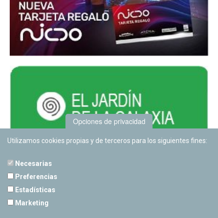
Opciones de privacidad
Utilizamos cookies propias y de terceros para los siguientes fines:
Necesarias
Preferencias
Estadísticas
PLANETARIO DE PAMPLONA
Marketing
Calle Sancho RamÃ­rez, s/n
31008 Pamplona, Navarra