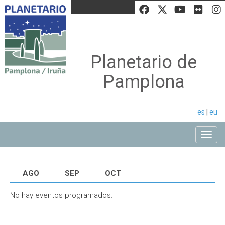
Facebook
Twiiter
Youtu
Fli
Planetario de
Pamplona
es
|
eu
Toggle
AGO
SEP
OCT
No hay eventos programados.