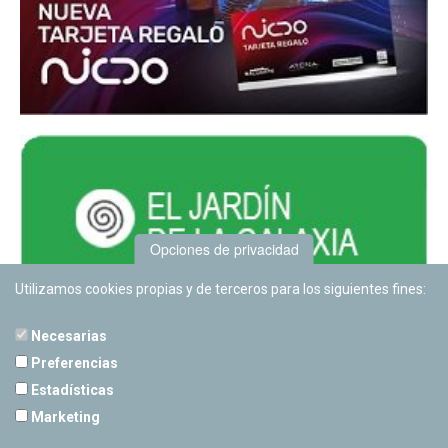
Opciones de privacidad
Utilizamos cookies propias y de terceros para los siguientes fines:
Necesarias
Preferencias
Estadísticas
PLANETARIO DE PAMPLONA
Marketing
Calle Sancho RamÃ­rez, s/n
31008 Pamplona, Navarra