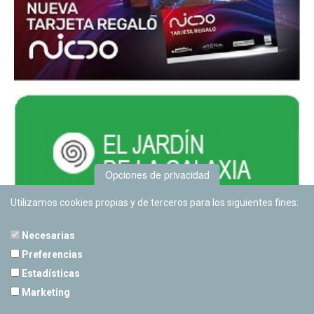
Opciones de privacidad
Utilizamos cookies propias y de terceros para los siguientes fines:
Necesarias
Preferencias
Estadísticas
PLANETARIO DE PAMPLONA
Marketing
Calle Sancho RamÃ­rez, s/n
31008 Pamplona, Navarra