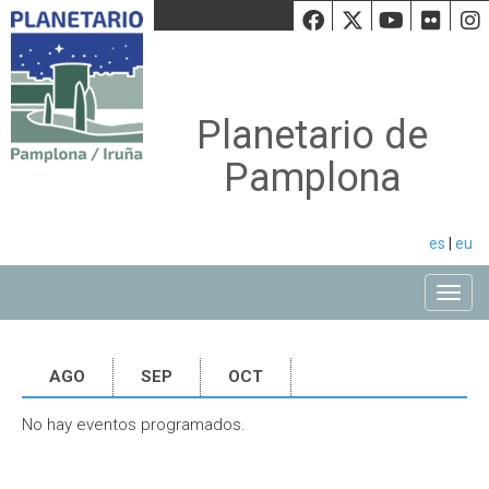
Facebook
Twiiter
Youtu
Fli
Planetario de
Pamplona
es
|
eu
Toggle
AGO
SEP
OCT
No hay eventos programados.