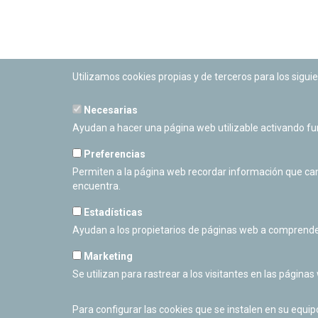
Utilizamos cookies propias y de terceros para los siguie
Necesarias
PLANETARIO DE PAMPLONA
Ayudan a hacer una página web utilizable activando f
Calle Sancho RamÃ­rez, s/n
31008 Pamplona, Navarra
Preferencias
Cerrado Temporalmente
Permiten a la página web recordar información que camb
encuentra.
Estadísticas
Ayudan a los propietarios de páginas web a comprende
Marketing
Se utilizan para rastrear a los visitantes en las páginas
Para configurar las cookies que se instalen en su equi