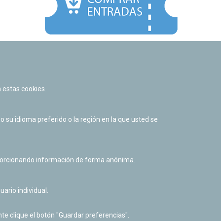
Facebook
Twitter
Youtube
Flickr
Instagr
 estas cookies.
Política de privacidad y Aviso legal
Política de cookies
su idioma preferido o la región en la que usted se
Derecho de acceso a información pública
Accesibilidad
oporcionando información de forma anónima.
uario individual.
te clique el botón "Guardar preferencias".