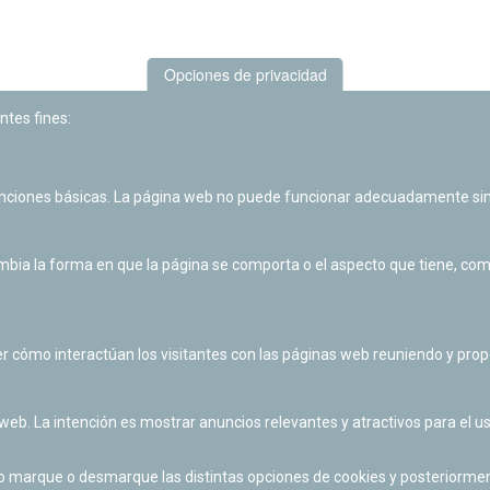
Opciones de privacidad
ntes fines:
unciones básicas. La página web no puede funcionar adecuadamente sin
Las actividades de divulgación y educación científica de Planetario
de Pamplona cuentan con el impulso de la Fundación "la Caixa".
ia la forma en que la página se comporta o el aspecto que tiene, como 
r cómo interactúan los visitantes con las páginas web reuniendo y pr
 web. La intención es mostrar anuncios relevantes y atractivos para el us
po marque o desmarque las distintas opciones de cookies y posteriormen