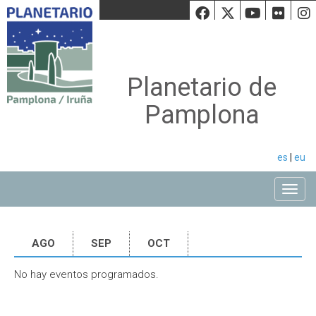
Facebook
Twiiter
Youtu
Fli
Planetario de
Pamplona
es
|
eu
Toggle
AGO
SEP
OCT
No hay eventos programados.