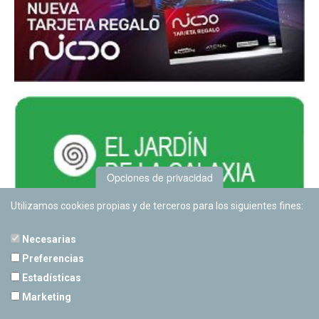
Opciones de privacidad
Utilizamos cookies propias y de terceros para los siguientes fines:
Necesarias
Preferencias
Estadísticas
PLANETARIO DE PAMPLONA
Marketing
Calle Sancho RamÃ­rez, s/n
31008 Pamplona, Navarra