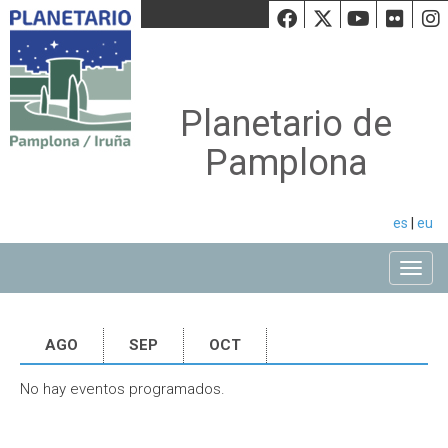
Facebook
Twiiter
Youtu
Fli
Planetario de
Pamplona
es
|
eu
Toggle
AGO
SEP
OCT
No hay eventos programados.