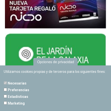
Opciones de privacidad
Utilizamos cookies propias y de terceros para los siguientes fines:
Necesarias
Preferencias
Estadísticas
PLANETARIO DE PAMPLONA
Marketing
Calle Sancho RamÃ­rez, s/n
31008 Pamplona, Navarra