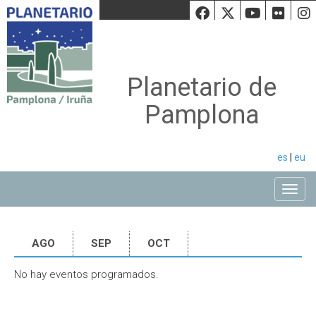
Facebook
Twiiter
Youtu
Fli
Planetario de
Pamplona
es
|
eu
Toggle
AGO
SEP
OCT
No hay eventos programados.