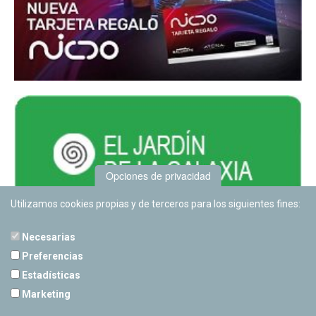
Opciones de privacidad
Utilizamos cookies propias y de terceros para los siguientes fines:
Necesarias
Preferencias
Estadísticas
PLANETARIO DE PAMPLONA
Marketing
Calle Sancho RamÃ­rez, s/n
31008 Pamplona, Navarra