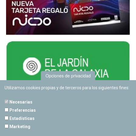
Opciones de privacidad
Utilizamos cookies propias y de terceros para los siguientes fines:
Necesarias
Preferencias
Estadísticas
PLANETARIO DE PAMPLONA
Marketing
Calle Sancho RamÃ­rez, s/n
31008 Pamplona, Navarra