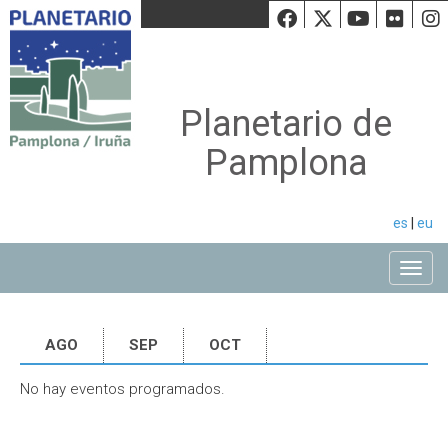
Facebook
Twiiter
Youtu
Fli
Planetario de
Pamplona
es
|
eu
Toggle
AGO
SEP
OCT
No hay eventos programados.