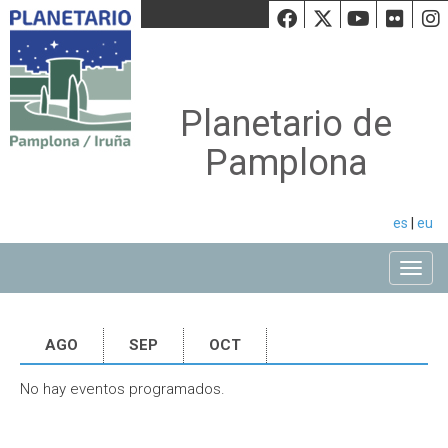
Facebook
Twiiter
Youtu
Fli
Planetario de
Pamplona
es
|
eu
Toggle
AGO
SEP
OCT
No hay eventos programados.