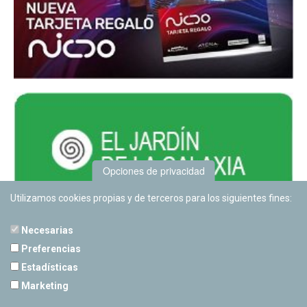
Opciones de privacidad
Utilizamos cookies propias y de terceros para los siguientes fines:
Necesarias
Preferencias
Estadísticas
PLANETARIO DE PAMPLONA
Marketing
Calle Sancho RamÃ­rez, s/n
31008 Pamplona, Navarra