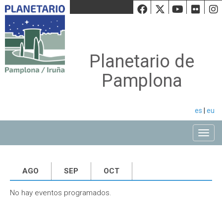
Facebook
Twiiter
Youtu
Fli
Planetario de
Pamplona
es
|
eu
Toggle
AGO
SEP
OCT
No hay eventos programados.