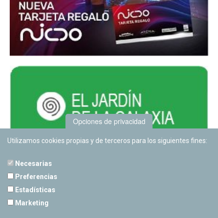
Opciones de privacidad
Utilizamos cookies propias y de terceros para los siguientes fines:
Necesarias
Preferencias
Estadísticas
PLANETARIO DE PAMPLONA
Marketing
Calle Sancho RamÃ­rez, s/n
31008 Pamplona, Navarra