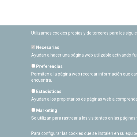
Utilizamos cookies propias y de terceros para los siguie
Necesarias
PLANETARIO DE PAMPLONA
Ayudan a hacer una página web utilizable activando f
Calle Sancho RamÃ­rez, s/n
31008 Pamplona, Navarra
Preferencias
Cerrado Temporalmente
Permiten a la página web recordar información que camb
encuentra.
Estadísticas
Ayudan a los propietarios de páginas web a comprende
Marketing
Se utilizan para rastrear a los visitantes en las páginas
Para configurar las cookies que se instalen en su equi