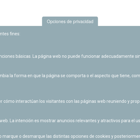
Opciones de privacidad
ntes fines:
unciones básicas. La página web no puede funcionar adecuadamente sin
Las actividades de divulgación y educación científica de Planetario
de Pamplona cuentan con el impulso de la Fundación "la Caixa".
ia la forma en que la página se comporta o el aspecto que tiene, como 
r cómo interactúan los visitantes con las páginas web reuniendo y pr
 web. La intención es mostrar anuncios relevantes y atractivos para el us
po marque o desmarque las distintas opciones de cookies y posteriormen