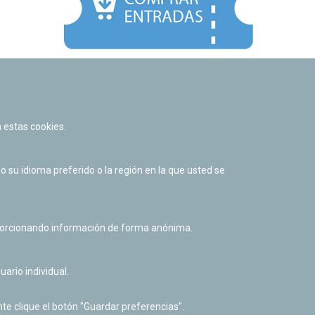
Facebook
Twitter
Youtube
Flickr
Instagr
 estas cookies.
Política de privacidad y Aviso legal
Política de cookies
su idioma preferido o la región en la que usted se
Derecho de acceso a información pública
Accesibilidad
oporcionando información de forma anónima.
uario individual.
te clique el botón "Guardar preferencias".