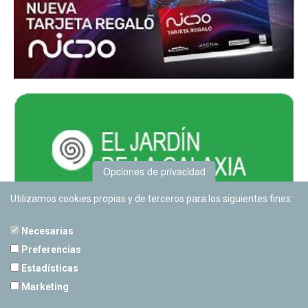
Opciones de privacidad
Utilizamos cookies propias y de terceros para los siguientes fines:
Necesarias
Preferencias
Estadísticas
PLANETARIO DE PAMPLONA
Marketing
Calle Sancho RamÃ­rez, s/n
31008 Pamplona, Navarra