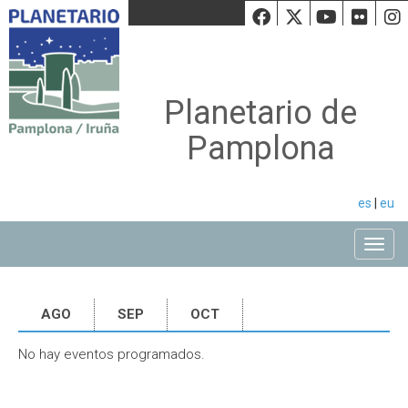
Facebook
Twiiter
Youtu
Fli
Planetario de
Pamplona
es
|
eu
Toggle
AGO
SEP
OCT
No hay eventos programados.