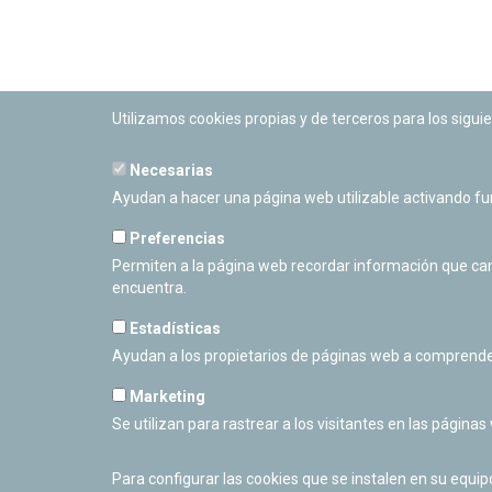
Utilizamos cookies propias y de terceros para los siguie
Necesarias
PLANETARIO DE PAMPLONA
Ayudan a hacer una página web utilizable activando f
Calle Sancho RamÃ­rez, s/n
31008 Pamplona, Navarra
Preferencias
Cerrado Temporalmente
Permiten a la página web recordar información que camb
encuentra.
Estadísticas
Ayudan a los propietarios de páginas web a comprende
Marketing
Se utilizan para rastrear a los visitantes en las páginas
Para configurar las cookies que se instalen en su equi