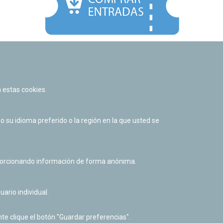
Facebook
Twitter
Youtube
Flickr
Instagr
 estas cookies.
Política de privacidad y Aviso legal
Política de cookies
su idioma preferido o la región en la que usted se
Derecho de acceso a información pública
Accesibilidad
oporcionando información de forma anónima.
uario individual.
te clique el botón "Guardar preferencias".