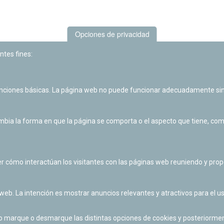
Opciones de privacidad
ntes fines:
unciones básicas. La página web no puede funcionar adecuadamente sin
Las actividades de divulgación y educación científica de Planetario
de Pamplona cuentan con el impulso de la Fundación "la Caixa".
ia la forma en que la página se comporta o el aspecto que tiene, como 
r cómo interactúan los visitantes con las páginas web reuniendo y pr
 web. La intención es mostrar anuncios relevantes y atractivos para el us
po marque o desmarque las distintas opciones de cookies y posteriormen