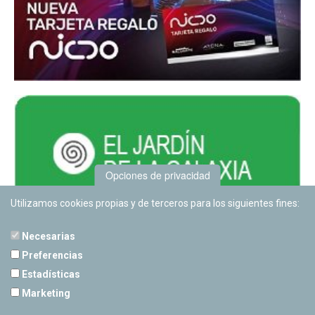
Opciones de privacidad
Utilizamos cookies propias y de terceros para los siguientes fines:
Necesarias
Preferencias
Estadísticas
PLANETARIO DE PAMPLONA
Marketing
Calle Sancho RamÃ­rez, s/n
31008 Pamplona, Navarra