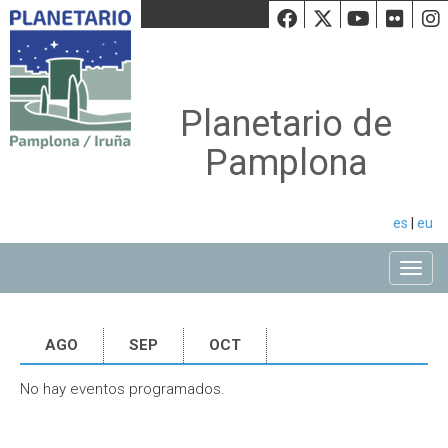
Facebook
Twiiter
Youtu
Fli
Planetario de
Pamplona
es
|
eu
Toggle
AGO
SEP
OCT
No hay eventos programados.