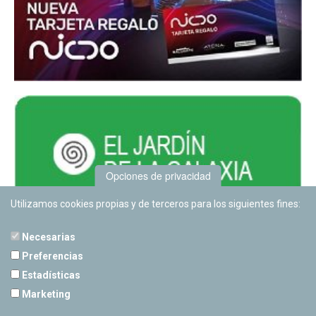
Opciones de privacidad
Utilizamos cookies propias y de terceros para los siguientes fines:
Necesarias
Preferencias
Estadísticas
PLANETARIO DE PAMPLONA
Marketing
Calle Sancho RamÃ­rez, s/n
31008 Pamplona, Navarra