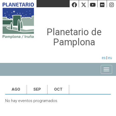
Facebook
Twiiter
Youtu
Fli
Planetario de
Pamplona
es
|
eu
Toggle
AGO
SEP
OCT
No hay eventos programados.