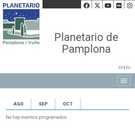
Facebook
Twiiter
Youtu
Fli
Planetario de
Pamplona
es
|
eu
Toggle
AGO
SEP
OCT
No hay eventos programados.