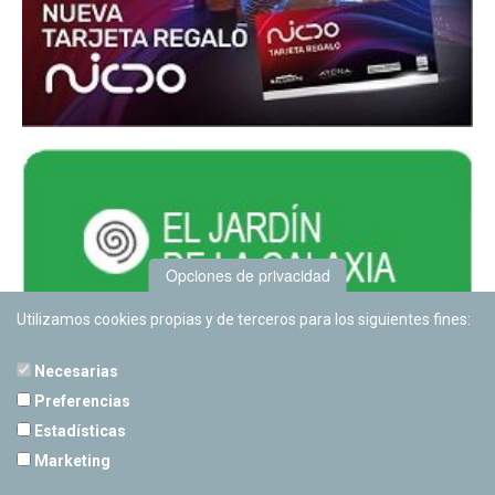
Opciones de privacidad
Utilizamos cookies propias y de terceros para los siguientes fines:
Necesarias
Preferencias
Estadísticas
PLANETARIO DE PAMPLONA
Marketing
Calle Sancho RamÃ­rez, s/n
31008 Pamplona, Navarra