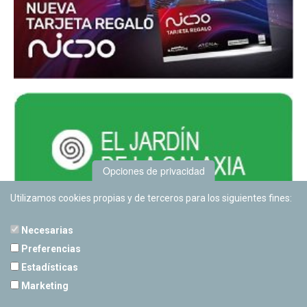
Opciones de privacidad
Utilizamos cookies propias y de terceros para los siguientes fines:
Necesarias
Preferencias
Estadísticas
PLANETARIO DE PAMPLONA
Marketing
Calle Sancho RamÃ­rez, s/n
31008 Pamplona, Navarra