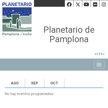
Facebook
Twiiter
Youtu
Fli
Planetario de
Pamplona
es
|
eu
Toggle
AGO
SEP
OCT
No hay eventos programados.