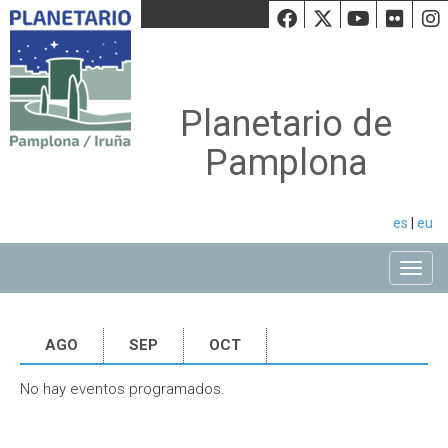
Facebook
Twiiter
Youtu
Fli
Planetario de
Pamplona
es
|
eu
Toggle
AGO
SEP
OCT
No hay eventos programados.