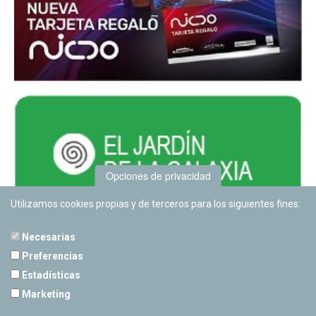
Opciones de privacidad
Utilizamos cookies propias y de terceros para los siguientes fines:
Necesarias
Preferencias
Estadísticas
PLANETARIO DE PAMPLONA
Marketing
Calle Sancho RamÃ­rez, s/n
31008 Pamplona, Navarra