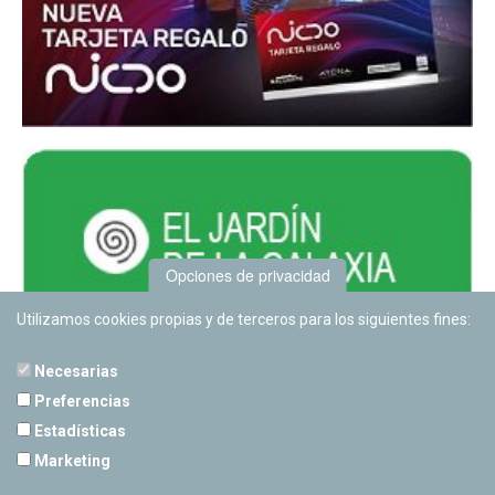
Opciones de privacidad
Utilizamos cookies propias y de terceros para los siguientes fines:
Necesarias
Preferencias
Estadísticas
PLANETARIO DE PAMPLONA
Marketing
Calle Sancho RamÃ­rez, s/n
31008 Pamplona, Navarra