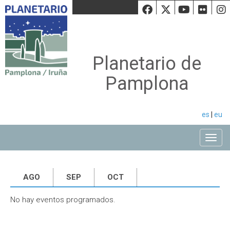
Facebook
Twiiter
Youtu
Fli
Planetario de
Pamplona
es
|
eu
Toggle
AGO
SEP
OCT
No hay eventos programados.