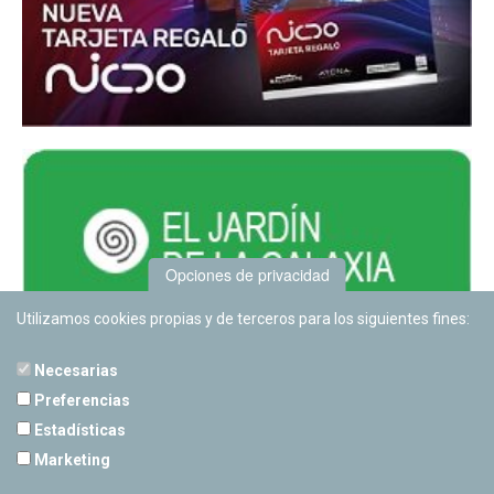
Opciones de privacidad
Utilizamos cookies propias y de terceros para los siguientes fines:
Necesarias
Preferencias
Estadísticas
PLANETARIO DE PAMPLONA
Marketing
Calle Sancho RamÃ­rez, s/n
31008 Pamplona, Navarra