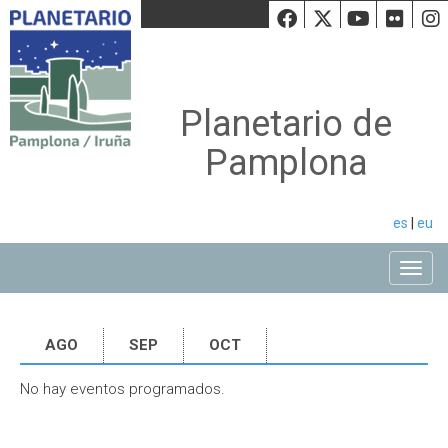
Facebook
Twiiter
Youtu
Fli
Planetario de
Pamplona
es
|
eu
Toggle
AGO
SEP
OCT
No hay eventos programados.