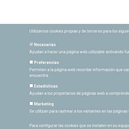
Utilizamos cookies propias y de terceros para los siguie
Necesarias
PLANETARIO DE PAMPLONA
Ayudan a hacer una página web utilizable activando f
Calle Sancho RamÃ­rez, s/n
31008 Pamplona, Navarra
Preferencias
Cerrado Temporalmente
Permiten a la página web recordar información que camb
encuentra.
Estadísticas
Ayudan a los propietarios de páginas web a comprende
Marketing
Se utilizan para rastrear a los visitantes en las páginas
Para configurar las cookies que se instalen en su equi