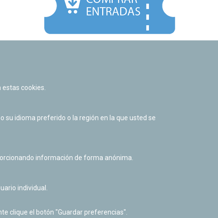
Facebook
Twitter
Youtube
Flickr
Instagr
 estas cookies.
Política de privacidad y Aviso legal
Política de cookies
su idioma preferido o la región en la que usted se
Derecho de acceso a información pública
Accesibilidad
oporcionando información de forma anónima.
uario individual.
te clique el botón "Guardar preferencias".