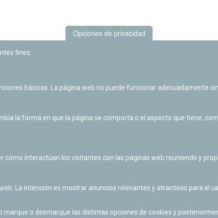
Opciones de privacidad
ntes fines:
unciones básicas. La página web no puede funcionar adecuadamente sin
Las actividades de divulgación y educación científica de Planetario
de Pamplona cuentan con el impulso de la Fundación "la Caixa".
ia la forma en que la página se comporta o el aspecto que tiene, como 
r cómo interactúan los visitantes con las páginas web reuniendo y pr
 web. La intención es mostrar anuncios relevantes y atractivos para el us
po marque o desmarque las distintas opciones de cookies y posteriormen