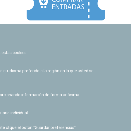
Facebook
Twitter
Youtube
Flickr
Instagr
 estas cookies.
Política de privacidad y Aviso legal
Política de cookies
su idioma preferido o la región en la que usted se
Derecho de acceso a información pública
Accesibilidad
oporcionando información de forma anónima.
uario individual.
te clique el botón "Guardar preferencias".