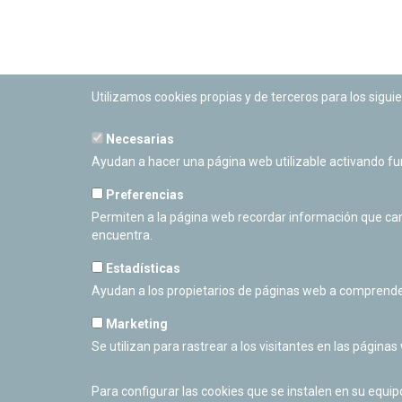
Utilizamos cookies propias y de terceros para los siguie
Necesarias
PLANETARIO DE PAMPLONA
Ayudan a hacer una página web utilizable activando f
Calle Sancho RamÃ­rez, s/n
31008 Pamplona, Navarra
Preferencias
Cerrado Temporalmente
Permiten a la página web recordar información que camb
encuentra.
Estadísticas
Ayudan a los propietarios de páginas web a comprende
Marketing
Se utilizan para rastrear a los visitantes en las páginas
Para configurar las cookies que se instalen en su equi