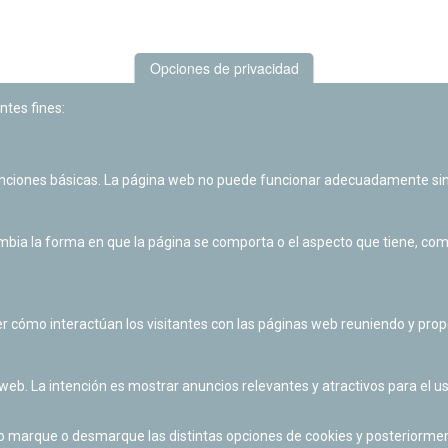
Opciones de privacidad
ntes fines:
unciones básicas. La página web no puede funcionar adecuadamente sin
Las actividades de divulgación y educación científica de Planetario
de Pamplona cuentan con el impulso de la Fundación "la Caixa".
ia la forma en que la página se comporta o el aspecto que tiene, como 
r cómo interactúan los visitantes con las páginas web reuniendo y pr
 web. La intención es mostrar anuncios relevantes y atractivos para el us
po marque o desmarque las distintas opciones de cookies y posteriormen