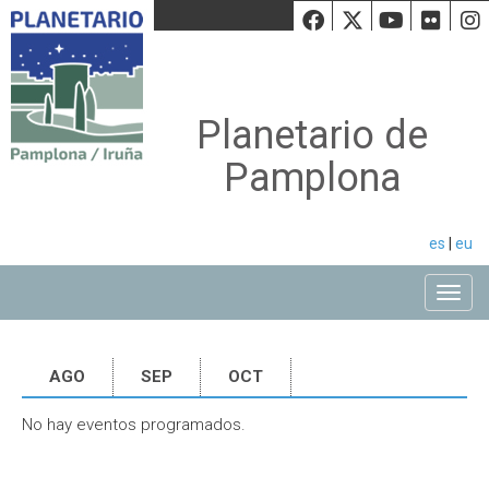
Facebook
Twiiter
Youtu
Fli
Planetario de
Pamplona
es
|
eu
Toggle
AGO
SEP
OCT
No hay eventos programados.