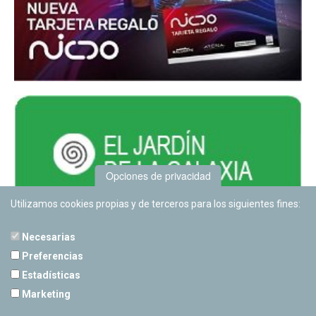
Opciones de privacidad
Utilizamos cookies propias y de terceros para los siguientes fines:
Necesarias
Preferencias
Estadísticas
PLANETARIO DE PAMPLONA
Marketing
Calle Sancho RamÃ­rez, s/n
31008 Pamplona, Navarra