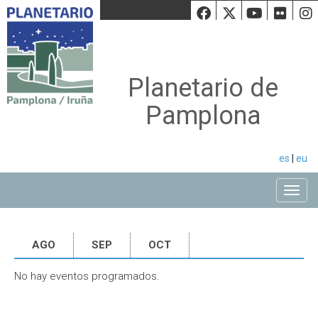
Facebook
Twiiter
Youtu
Fli
Planetario de
Pamplona
es
|
eu
Toggle
AGO
SEP
OCT
No hay eventos programados.