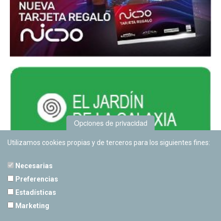
Opciones de privacidad
Utilizamos cookies propias y de terceros para los siguientes fines:
Necesarias
Preferencias
Estadísticas
PLANETARIO DE PAMPLONA
Marketing
Calle Sancho RamÃ­rez, s/n
31008 Pamplona, Navarra