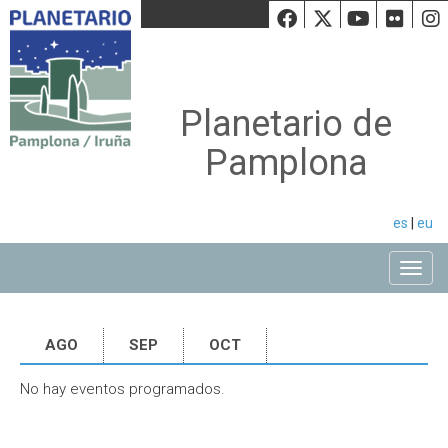
Facebook
Twiiter
Youtu
Fli
Planetario de
Pamplona
es
|
eu
Toggle
AGO
SEP
OCT
No hay eventos programados.