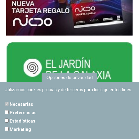
Opciones de privacidad
Utilizamos cookies propias y de terceros para los siguientes fines:
Necesarias
Preferencias
Estadísticas
PLANETARIO DE PAMPLONA
Marketing
Calle Sancho RamÃ­rez, s/n
31008 Pamplona, Navarra