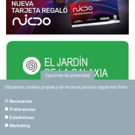
Opciones de privacidad
Utilizamos cookies propias y de terceros para los siguientes fines:
Necesarias
Preferencias
Estadísticas
PLANETARIO DE PAMPLONA
Marketing
Calle Sancho RamÃ­rez, s/n
31008 Pamplona, Navarra