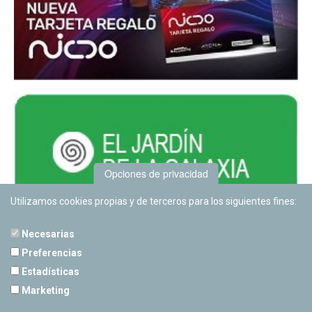
Opciones de privacidad
Utilizamos cookies propias y de terceros para los siguientes fines:
Necesarias
Preferencias
Estadísticas
PLANETARIO DE PAMPLONA
Marketing
Calle Sancho RamÃ­rez, s/n
31008 Pamplona, Navarra