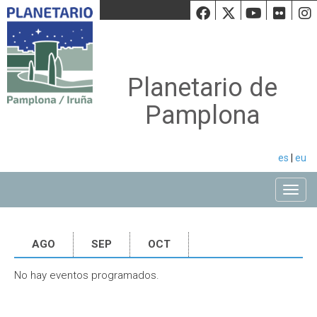
Facebook
Twiiter
Youtu
Fli
Planetario de
Pamplona
es
|
eu
Toggle
AGO
SEP
OCT
No hay eventos programados.