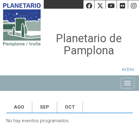
Facebook
Twiiter
Youtu
Fli
Planetario de
Pamplona
es
|
eu
Toggle
AGO
SEP
OCT
No hay eventos programados.