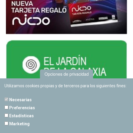
Opciones de privacidad
Utilizamos cookies propias y de terceros para los siguientes fines:
Necesarias
Preferencias
Estadísticas
PLANETARIO DE PAMPLONA
Marketing
Calle Sancho RamÃ­rez, s/n
31008 Pamplona, Navarra