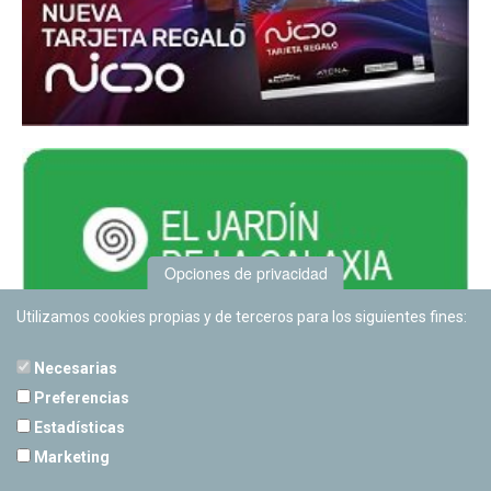
Opciones de privacidad
Utilizamos cookies propias y de terceros para los siguientes fines:
Necesarias
Preferencias
Estadísticas
PLANETARIO DE PAMPLONA
Marketing
Calle Sancho RamÃ­rez, s/n
31008 Pamplona, Navarra