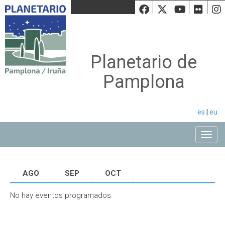
Facebook
Twiiter
Youtu
Fli
Planetario de
Pamplona
es
|
eu
Toggle
AGO
SEP
OCT
No hay eventos programados.