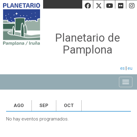
Facebook
Twiiter
Youtu
Fli
Planetario de
Pamplona
es
|
eu
Toggle
AGO
SEP
OCT
No hay eventos programados.