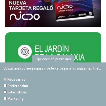
Opciones de privacidad
Utilizamos cookies propias y de terceros para los siguientes fines:
Necesarias
Preferencias
Estadísticas
PLANETARIO DE PAMPLONA
Marketing
Calle Sancho RamÃ­rez, s/n
31008 Pamplona, Navarra