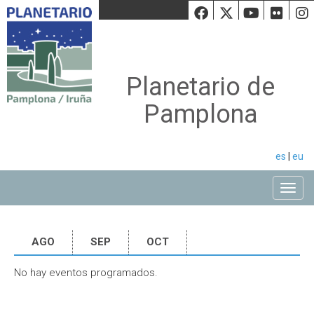
Facebook
Twiiter
Youtu
Fli
Planetario de
Pamplona
es
|
eu
Toggle
AGO
SEP
OCT
No hay eventos programados.