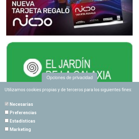
Opciones de privacidad
Utilizamos cookies propias y de terceros para los siguientes fines:
Necesarias
Preferencias
Estadísticas
PLANETARIO DE PAMPLONA
Marketing
Calle Sancho RamÃ­rez, s/n
31008 Pamplona, Navarra