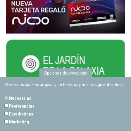
Opciones de privacidad
Utilizamos cookies propias y de terceros para los siguientes fines:
Necesarias
Preferencias
Estadísticas
PLANETARIO DE PAMPLONA
Marketing
Calle Sancho RamÃ­rez, s/n
31008 Pamplona, Navarra