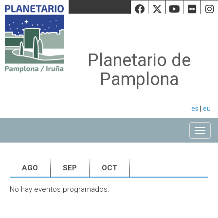
Facebook
Twiiter
Youtu
Fli
Planetario de
Pamplona
es
|
eu
Toggle
AGO
SEP
OCT
No hay eventos programados.