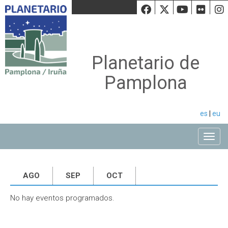
Facebook
Twiiter
Youtu
Fli
Planetario de
Pamplona
es
|
eu
Toggle
AGO
SEP
OCT
No hay eventos programados.