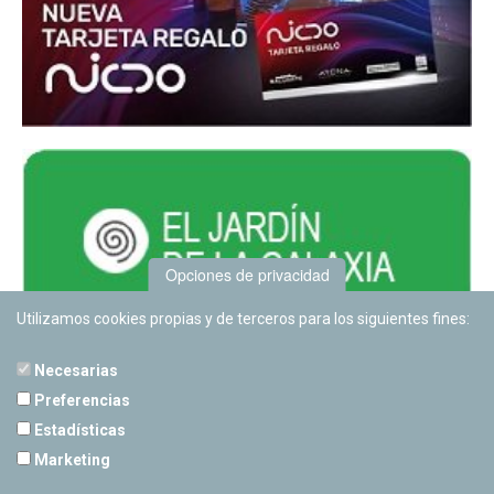
Opciones de privacidad
Utilizamos cookies propias y de terceros para los siguientes fines:
Necesarias
Preferencias
Estadísticas
PLANETARIO DE PAMPLONA
Marketing
Calle Sancho RamÃ­rez, s/n
31008 Pamplona, Navarra