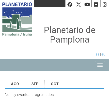
Facebook
Twiiter
Youtu
Fli
Planetario de
Pamplona
es
|
eu
Toggle
AGO
SEP
OCT
No hay eventos programados.