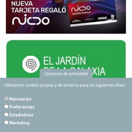
Opciones de privacidad
Utilizamos cookies propias y de terceros para los siguientes fines:
Necesarias
Preferencias
Estadísticas
PLANETARIO DE PAMPLONA
Marketing
Calle Sancho RamÃ­rez, s/n
31008 Pamplona, Navarra