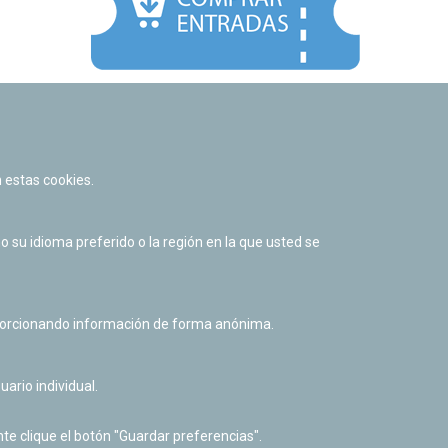
Facebook
Twitter
Youtube
Flickr
Instagr
 estas cookies.
Política de privacidad y Aviso legal
Política de cookies
su idioma preferido o la región en la que usted se
Derecho de acceso a información pública
Accesibilidad
oporcionando información de forma anónima.
uario individual.
te clique el botón "Guardar preferencias".