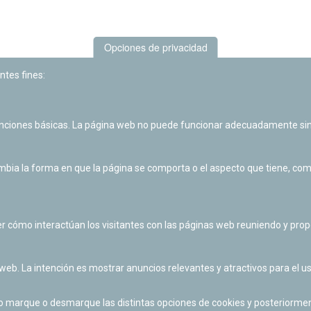
Opciones de privacidad
ntes fines:
unciones básicas. La página web no puede funcionar adecuadamente sin
Las actividades de divulgación y educación científica de Planetario
de Pamplona cuentan con el impulso de la Fundación "la Caixa".
ia la forma en que la página se comporta o el aspecto que tiene, como 
r cómo interactúan los visitantes con las páginas web reuniendo y pr
 web. La intención es mostrar anuncios relevantes y atractivos para el us
po marque o desmarque las distintas opciones de cookies y posteriormen