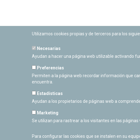
Utilizamos cookies propias y de terceros para los siguie
Necesarias
PLANETARIO DE PAMPLONA
Ayudan a hacer una página web utilizable activando f
Calle Sancho RamÃ­rez, s/n
31008 Pamplona, Navarra
Preferencias
Cerrado Temporalmente
Permiten a la página web recordar información que camb
encuentra.
Estadísticas
Ayudan a los propietarios de páginas web a comprende
Marketing
Se utilizan para rastrear a los visitantes en las páginas
Para configurar las cookies que se instalen en su equi