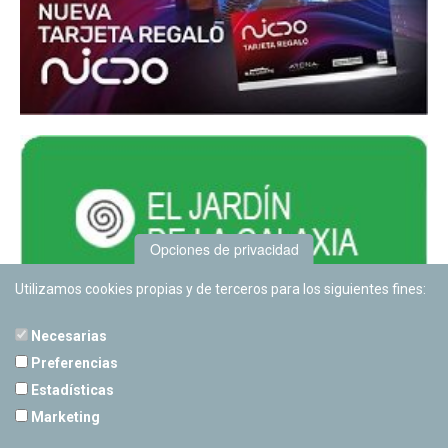
Opciones de privacidad
Utilizamos cookies propias y de terceros para los siguientes fines:
Necesarias
Preferencias
Estadísticas
PLANETARIO DE PAMPLONA
Marketing
Calle Sancho RamÃ­rez, s/n
31008 Pamplona, Navarra