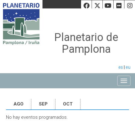
Facebook
Twiiter
Youtu
Fli
Planetario de
Pamplona
es
|
eu
Toggle
AGO
SEP
OCT
No hay eventos programados.