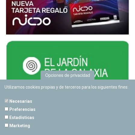
Opciones de privacidad
Utilizamos cookies propias y de terceros para los siguientes fines:
Necesarias
Preferencias
Estadísticas
PLANETARIO DE PAMPLONA
Marketing
Calle Sancho RamÃ­rez, s/n
31008 Pamplona, Navarra