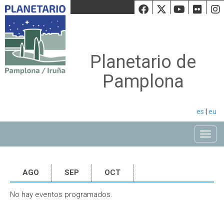
Facebook
Twiiter
Youtu
Fli
Planetario de
Pamplona
es
|
eu
Toggle
AGO
SEP
OCT
No hay eventos programados.