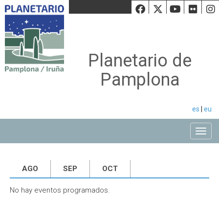
Facebook
Twiiter
Youtu
Fli
Planetario de
Pamplona
es
|
eu
Toggle
AGO
SEP
OCT
No hay eventos programados.