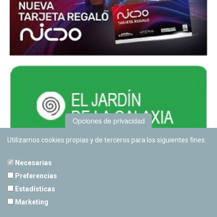
Opciones de privacidad
Utilizamos cookies propias y de terceros para los siguientes fines:
Necesarias
Preferencias
Estadísticas
PLANETARIO DE PAMPLONA
Marketing
Calle Sancho RamÃ­rez, s/n
31008 Pamplona, Navarra