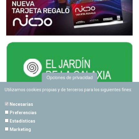
Opciones de privacidad
Utilizamos cookies propias y de terceros para los siguientes fines:
Necesarias
Preferencias
Estadísticas
PLANETARIO DE PAMPLONA
Marketing
Calle Sancho RamÃ­rez, s/n
31008 Pamplona, Navarra