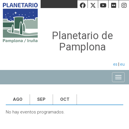
Facebook
Twiiter
Youtu
Fli
Planetario de
Pamplona
es
|
eu
Toggle
AGO
SEP
OCT
No hay eventos programados.