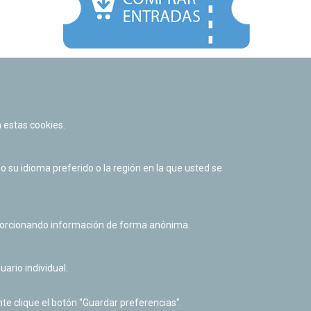
Facebook
Twitter
Youtube
Flickr
Instagr
 estas cookies.
Política de privacidad y Aviso legal
Política de cookies
su idioma preferido o la región en la que usted se
Derecho de acceso a información pública
Accesibilidad
oporcionando información de forma anónima.
uario individual.
te clique el botón "Guardar preferencias".