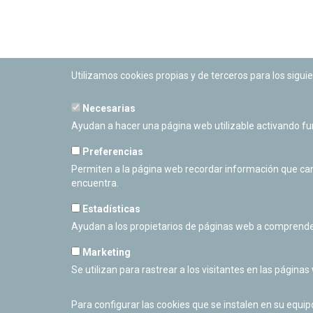
Utilizamos cookies propias y de terceros para los siguie
Necesarias
PLANETARIO DE PAMPLONA
Ayudan a hacer una página web utilizable activando f
Calle Sancho RamÃ­rez, s/n
31008 Pamplona, Navarra
Preferencias
Cerrado Temporalmente
Permiten a la página web recordar información que camb
encuentra.
Estadísticas
Ayudan a los propietarios de páginas web a comprende
Marketing
Se utilizan para rastrear a los visitantes en las páginas
Para configurar las cookies que se instalen en su equi