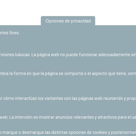
Opciones de privacidad
ntes fines:
unciones básicas. La página web no puede funcionar adecuadamente sin
Las actividades de divulgación y educación científica de Planetario
de Pamplona cuentan con el impulso de la Fundación "la Caixa".
ia la forma en que la página se comporta o el aspecto que tiene, como 
r cómo interactúan los visitantes con las páginas web reuniendo y pr
 web. La intención es mostrar anuncios relevantes y atractivos para el us
po marque o desmarque las distintas opciones de cookies y posteriormen