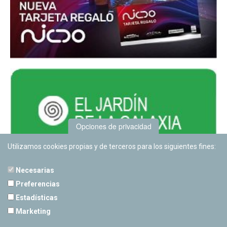
Opciones de privacidad
Utilizamos cookies propias y de terceros para los siguientes fines:
Necesarias
Preferencias
Estadísticas
PLANETARIO DE PAMPLONA
Marketing
Calle Sancho RamÃ­rez, s/n
31008 Pamplona, Navarra