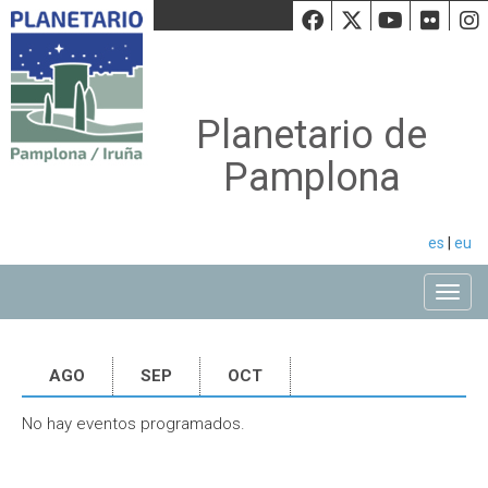
Facebook
Twiiter
Youtu
Fli
Planetario de
Pamplona
es
|
eu
Toggle
AGO
SEP
OCT
No hay eventos programados.