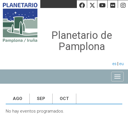
Facebook
Twiiter
Youtu
Fli
Planetario de
Pamplona
es
|
eu
Toggle
AGO
SEP
OCT
No hay eventos programados.