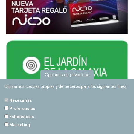
Opciones de privacidad
Utilizamos cookies propias y de terceros para los siguientes fines:
Necesarias
Preferencias
Estadísticas
PLANETARIO DE PAMPLONA
Marketing
Calle Sancho RamÃ­rez, s/n
31008 Pamplona, Navarra